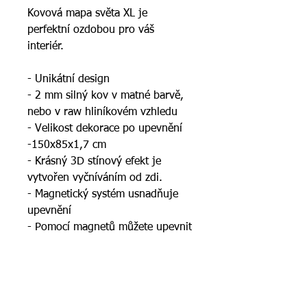
Kovová mapa světa XL je
perfektní ozdobou pro váš
interiér.
- Unikátní design
- 2 mm silný kov v matné barvě,
nebo v raw hliníkovém vzhledu
- Velikost dekorace po upevnění
-150x85x1,7 cm
- Krásný 3D stínový efekt je
vytvořen vyčníváním od zdi.
- Magnetický systém usnadňuje
upevnění
- Pomocí magnetů můžete upevnit
na mapu fotografie
Balíček obsahuje:
1x kovová mapa světa XL (dva
různé kusy)